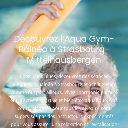
Découvrez l’Aqua Gym-
Balnéo à Strasbourg-
Mittelhausbergen
Chez Bains Blues, découvrez des séances
d’Aquagym-Balnéo à Strasbourg et Schiltigheim
comme nul part ailleurs. Vivez l’harmonie parfaite
entre activité sportive et bien-être aquatique. Nos
cours, élaborés pour tous les niveaux, sont
supervisés par des instructeurs expérimentés
pour vous assurer une relaxation et revitalisation